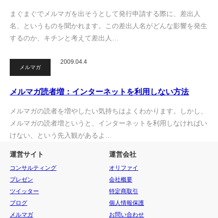
まぐまぐでメルマガを出そうとして発行申請する際に、差出人
名、というものを聞かれます。この差出人名がどんな影響を発生
するのか、キチンと考えて差出人…
2009.04.4
メルマガ
メルマガ読者増：インターネットを利用しない方法
メルマガの読者を増やしたい気持ちはよくわかります。しかし、
メルマガの読者増というと、インターネットを利用しなければい
けない、という先入観があるよ…
運営サイト
運営会社
コンサルティング
オリファイ
プレゼン
会社概要
ツイッター
特定商取引
ブログ
個人情報保護
メルマガ
お問い合わせ